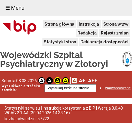
☰ Menu
PRZETARGI
Strona główna
Instrukcja
Strona www
Regulamin
udzielania
Redakcja
Rejestr zmian
zamówień
publicznych
Statystyki stron
Deklaracja dostępności
Zamówienia
Wojewódzki Szpital
w
trybie
Psychiatryczny w Złotoryi
COVID-
19
Plan
Zamówień
A
A+
A++
A
A
A
A
Sobota 08.08.2026
Publicznych
Wyszukiwanie treści w
zaawansowane
serwisie:
Dostawy
Usługi
Roboty
Statystyki serwisu
|
Instrukcja korzystania z BIP
| Wersja
3.0.43
budowlane
WCAG 2.1 AA
(
30.04.2026 14:38:16
)
Zamówienia
liczba odwiedzin:
57722
z
Wolnej
Ręki