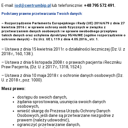
dostępności
podmiotu
E-mail:
iod@centrumbip.pl
lub telefonicznie:
+48 795 572 491.
publicznego
Podstawy prawne przetwarzania Twoich danych:
RADA
SPOŁECZNA
– Rozporządzenie Parlamentu Europejskiego i Rady (UE) 2016/679 z dnia 27
Rada
kwietnia 2016 r. w sprawie ochrony osób fizycznych w związku z
przetwarzaniem danych osobowych i w sprawie swobodnego przepływu
społeczna
takich danych oraz uchylenia dyrektywy 95/46/WE (ogólne rozporządzenie o
Uchwały
ochronie danych) – Dz.Urz. UE L 119 z dnia 4.05.2016., str. 1.
Rady
Społecznej
– Ustawa z dnia 15 kwietnia 2011r. o działalności leczniczej (Dz. U. z
2018 r., 160, 138.).
STATUS
PRAWNY
– Ustawa z dnia 6 listopada 2008 r. o prawach pacjenta i Reczniku
KRS,
Praw Pacjenta, (Dz. U. z 2017 r., 1318, 1524.).
NIP,
REGON
– Ustawa z dnia 10 maja 2018 r. o ochronie danych osobowych (Dz.
U. z 2018 r., poz. 1000).
Statut
Szpitala
Masz prawo:
Podstawy
dostępu do swoich danych,
Prawne
żądania sprostowania, usunięcia swoich danych
Majątek
osobowych,
Szpitala
wnieść skargę do Prezesa Urzędu Ochrony Danych
Osobowych, jeśli dane są przetwarzane niezgodnie z
Raport
prawem (należy udowodnić),
o
ograniczyć przetwarzanie danych,
sytuacji