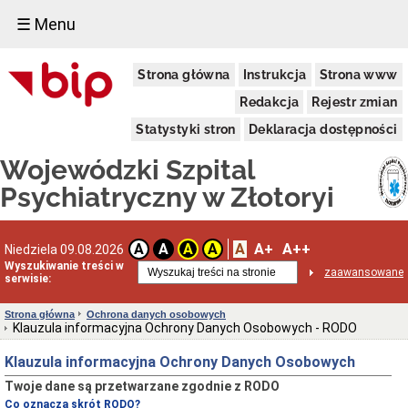
☰ Menu
PRZETARGI
Strona główna
Instrukcja
Strona www
Regulamin
udzielania
Redakcja
Rejestr zmian
zamówień
publicznych
Statystyki stron
Deklaracja dostępności
Zamówienia
Wojewódzki Szpital
w
trybie
Psychiatryczny w Złotoryi
COVID-
19
Plan
Zamówień
A
A+
A++
A
A
A
A
Niedziela 09.08.2026
Publicznych
Wyszukiwanie treści w
zaawansowane
serwisie:
Dostawy
Usługi
Strona główna
Ochrona danych osobowych
Roboty
Klauzula informacyjna Ochrony Danych Osobowych - RODO
budowlane
Klauzula informacyjna Ochrony Danych Osobowych
Zamówienia
z
Twoje dane są przetwarzane zgodnie z RODO
Wolnej
Co oznacza skrót RODO?
Ręki