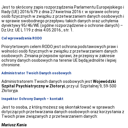
Zapytania
Jest to skrócony zapis rozporządzenia Parlamentu Europejskiego i
ofertowe
Rady (UE) 2016/679 z dnia 27 kwietnia 2016 r. w sprawie ochrony
osób fizycznych w związku z przetwarzaniem danych osobowych i
Deklaracja
w sprawie swobodnego przepływu takich danych oraz uchylenia
dostępności
dyrektywy 95/46/WE (ogólne rozporządzenie o ochronie danych) –
Deklaracja
Dz.Urz. UE L 119 z dnia 4.05.2016., str. 1.
dostępności
Cel wprowadzenia RODO
INFORMACJE
O
Priorytetowym celem RODO jest ochrona podstawowych praw i
SZPITALU
wolności osób fizycznych w związku z przetwarzaniem danych
Dane
osobowych. Zmiana przepisów sprawi, że przepisy w zakresie
teleadresowe
ochrony danych osobowych na terenie UE będą jednolite i lepiej
chronione.
Dyrekcja
Szpitala
Administrator Twoich Danych osobowych
Oddziały
Administratorem Twoich danych osobowych jest
Wojewódzki
i
Szpital Psychiatryczny w Złotoryi
, przy ul. Szpitalnej 9, 59-500
Poradnie
Złotoryja.
Szpitalne
Komórki
Inspektor Ochrony Danych – kontakt
organizacyjne
Jest to osoba, z którą możesz się skontaktować w sprawach
Raport
dotyczących przetwarzania danych osobowych oraz korzystania z
o
Twoich praw związanych z przetwarzaniem danych:
stanie
zapewniania
Mariusz Kania