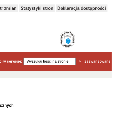
tr zmian
Statystyki stron
Deklaracja dostępności
i w serwisie:
zaawansowane
icznych