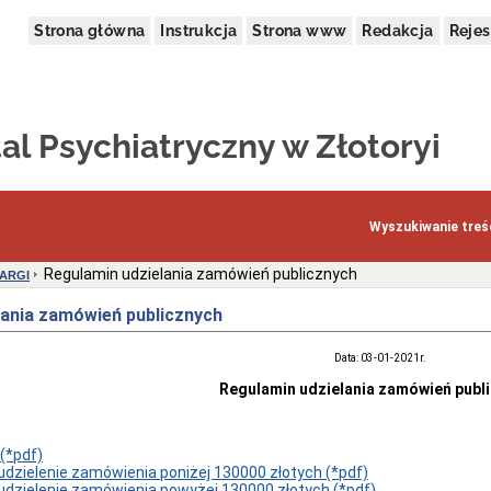
Strona główna
Instrukcja
Strona www
Redakcja
Rejes
al Psychiatryczny w Złotoryi
Wyszukiwanie treśc
Regulamin udzielania zamówień publicznych
ARGI
lania zamówień publicznych
Data: 03-01-2021r.
Regulamin udzielania zamówień publ
(*pdf)
udzielenie zamówienia poniżej 130000 złotych (*pdf)
udzielenie zamówienia powyżej 130000 złotych (*pdf)