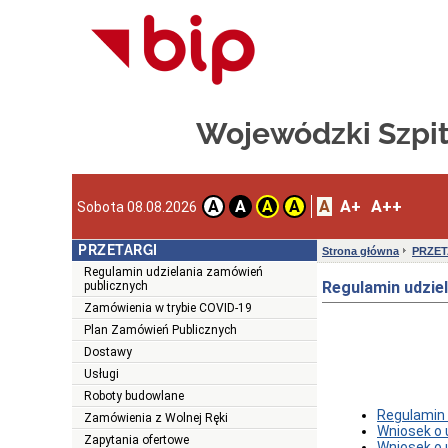
Wojewódzki Szpit
A
A+
A++
A
A
A
A
Sobota 08.08.2026
PRZETARGI
Strona główna
PRZET
Regulamin udzielania zamówień
Regulamin udzie
publicznych
Zamówienia w trybie COVID-19
Plan Zamówień Publicznych
Dostawy
Usługi
Roboty budowlane
Regulamin 
Zamówienia z Wolnej Ręki
Wniosek o 
Zapytania ofertowe
Wniosek o 