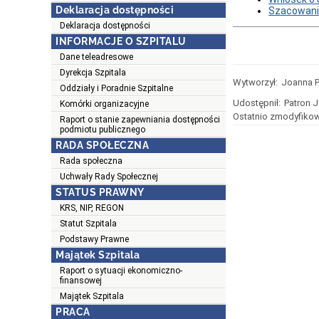
Deklaracja dostępności
Szacowanie
Deklaracja dostępności
INFORMACJE O SZPITALU
Dane teleadresowe
Dyrekcja Szpitala
Wytworzył:
Joanna P
Oddziały i Poradnie Szpitalne
Udostępnił:
Patron 
Komórki organizacyjne
Ostatnio zmodyfikow
Raport o stanie zapewniania dostępności
podmiotu publicznego
RADA SPOŁECZNA
Rada społeczna
Uchwały Rady Społecznej
STATUS PRAWNY
KRS, NIP, REGON
Statut Szpitala
Podstawy Prawne
Majątek Szpitala
Raport o sytuacji ekonomiczno-
finansowej
Majątek Szpitala
PRACA