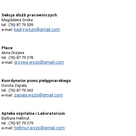
dostępności
podmiotu
publicznego
Sekcja służb pracowniczych
RADA
Magdalena Sroka
SPOŁECZNA
tel.: (76) 87 79 309
Rada
kadry.wszp@gmail.com
e-mail:
społeczna
Uchwały
Rady
Płace
Społecznej
Anna Grzywa
tel.: (76) 87 79 378
STATUS
grzywa.wszp@gmail.com
e-mail:
PRAWNY
KRS,
NIP,
REGON
Koordynator pionu pielęgniarskiego
Dorota Zapała
Statut
tel.: (76) 87 79 363
Szpitala
zapala.wszp@gmail.com
e-mail:
Podstawy
Prawne
Majątek
Apteka szpitalna i Laboratorium
Szpitala
Barbara Hellmut
Raport
tel.: (76) 87 79 379
o
hellmut.wszp@gmail.com
e-mail:
sytuacji