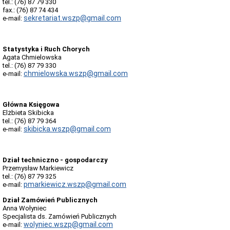
tel.: (76) 87 79 330
fax.: (76) 87 74 434
Zapytania
sekretariat.wszp@gmail.com
e-mail:
ofertowe
Deklaracja
dostępności
Statystyka i Ruch Chorych
Deklaracja
Agata Chmielowska
dostępności
tel.: (76) 87 79 330
INFORMACJE
chmielowska.wszp@gmail.com
e-mail:
O
SZPITALU
Dane
Główna Księgowa
teleadresowe
Elżbieta Skibicka
Dyrekcja
tel.: (76) 87 79 364
Szpitala
skibicka.wszp@gmail.com
e-mail:
Oddziały
i
Poradnie
Dział techniczno - gospodarczy
Szpitalne
Przemysław Markiewicz
tel.: (76) 87 79 325
Komórki
pmarkiewicz.wszp@gmail.com
e-mail:
organizacyjne
Raport
Dział Zamówień Publicznych
o
Anna Wołyniec
stanie
Specjalista ds. Zamówień Publicznych
zapewniania
wolyniec.wszp@gmail.com
e-mail: