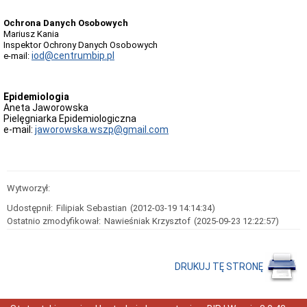
ekonomiczno-
finansowej
Ochrona Danych Osobowych
Majątek
Mariusz Kania
Szpitala
Inspektor Ochrony Danych Osobowych
iod@centrumbip.pl
e-mail:
PRACA
Konkursy
ofert
Epidemiologia
Oferty
Aneta Jaworowska
pracy
Pielęgniarka Epidemiologiczna
REJESTRY
e-mail:
jaworowska.wszp@gmail.com
I
EWIDENCJE
Wykaz
rejestrów
Wytworzył:
Statystyka
Udostępnił:
Archiwum
Filipiak Sebastian
(2012-03-19 14:14:34)
Ostatnio zmodyfikował:
Nawieśniak Krzysztof
(2025-09-23 12:22:57)
Udostępnianie
Przechowywanie
Skargi
DRUKUJ TĘ STRONĘ
i
wnioski
Skargi
i