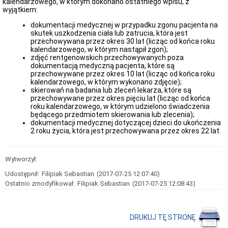
kalendarzowego, w którym dokonano ostatniego wpisu, z
wyjątkiem:
Zapytania
ofertowe
dokumentacji medycznej w przypadku zgonu pacjenta na
Deklaracja
skutek uszkodzenia ciała lub zatrucia, która jest
dostępności
przechowywana przez okres 30 lat (licząc od końca roku
kalendarzowego, w którym nastąpił zgon);
Deklaracja
zdjęć rentgenowskich przechowywanych poza
dostępności
dokumentacją medyczną pacjenta, które są
INFORMACJE
przechowywane przez okres 10 lat (licząc od końca roku
O
kalendarzowego, w którym wykonano zdjęcie);
SZPITALU
skierowań na badania lub zleceń lekarza, które są
przechowywane przez okres pięciu lat (licząc od końca
Dane
roku kalendarzowego, w którym udzielono świadczenia
teleadresowe
będącego przedmiotem skierowania lub zlecenia);
Dyrekcja
dokumentacji medycznej dotyczącej dzieci do ukończenia
Szpitala
2 roku życia, która jest przechowywana przez okres 22 lat.
Oddziały
i
Poradnie
Wytworzył:
Szpitalne
Udostępnił:
Filipiak Sebastian
(2017-07-25 12:07:40)
Komórki
Ostatnio zmodyfikował:
Filipiak Sebastian
(2017-07-25 12:08:43)
organizacyjne
Raport
o
stanie
DRUKUJ TĘ STRONĘ
zapewniania