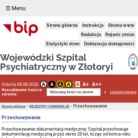
☰ Menu
PRZETARGI
Strona główna
Instrukcja
Strona www
Regulamin
udzielania
Redakcja
Rejestr zmian
zamówień
publicznych
Statystyki stron
Deklaracja dostępności
Zamówienia
Wojewódzki Szpital
w
trybie
Psychiatryczny w Złotoryi
COVID-
19
Plan
Zamówień
A
A+
A++
A
A
A
A
Sobota 08.08.2026
Publicznych
Wyszukiwanie treści w
zaawansowane
serwisie:
Dostawy
Usługi
Przechowywanie
Strona główna
REJESTRY I EWIDENCJE
Roboty
budowlane
Przechowywanie
Zamówienia
z
Przechowywanie dokumentacji medycznej: Szpital przechowuje
Wolnej
dokumentację medyczną przez okres 20 lat, licząc od końca roku
Ręki