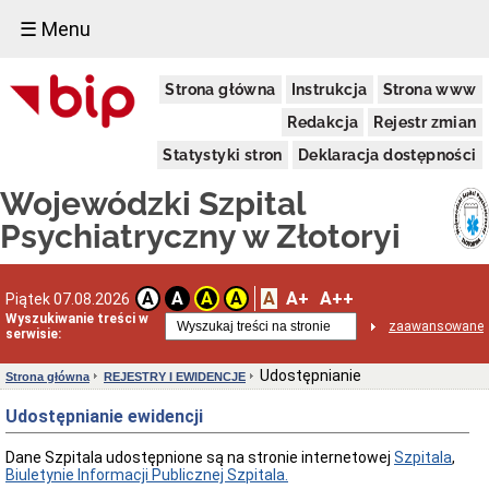
☰ Menu
PRZETARGI
Strona główna
Instrukcja
Strona www
Regulamin
udzielania
Redakcja
Rejestr zmian
zamówień
publicznych
Statystyki stron
Deklaracja dostępności
Zamówienia
Wojewódzki Szpital
w
trybie
Psychiatryczny w Złotoryi
COVID-
19
Plan
Zamówień
A
A+
A++
A
A
A
A
Piątek 07.08.2026
Publicznych
Wyszukiwanie treści w
zaawansowane
serwisie:
Dostawy
Usługi
Udostępnianie
Strona główna
REJESTRY I EWIDENCJE
Roboty
budowlane
Udostępnianie ewidencji
Zamówienia
z
Dane Szpitala udostępnione są na stronie internetowej
Szpitala
,
Wolnej
Biuletynie Informacji Publicznej Szpitala.
Ręki