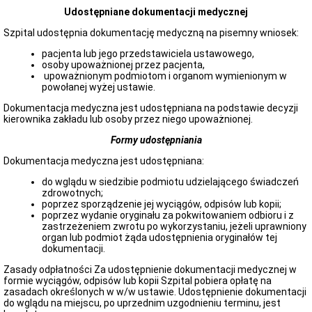
Udostępniane dokumentacji medycznej
Zapytania
ofertowe
Szpital udostępnia dokumentację medyczną na pisemny wniosek:
Deklaracja
dostępności
pacjenta lub jego przedstawiciela ustawowego,
osoby upoważnionej przez pacjenta,
Deklaracja
upoważnionym podmiotom i organom wymienionym w
dostępności
powołanej wyżej ustawie.
INFORMACJE
Dokumentacja medyczna jest udostępniana na podstawie decyzji
O
kierownika zakładu lub osoby przez niego upoważnionej.
SZPITALU
Dane
Formy udostępniania
teleadresowe
Dokumentacja medyczna jest udostępniana:
Dyrekcja
Szpitala
do wglądu w siedzibie podmiotu udzielającego świadczeń
Oddziały
zdrowotnych;
i
poprzez sporządzenie jej wyciągów, odpisów lub kopii;
Poradnie
poprzez wydanie oryginału za pokwitowaniem odbioru i z
Szpitalne
zastrzeżeniem zwrotu po wykorzystaniu, jeżeli uprawniony
organ lub podmiot żąda udostępnienia oryginałów tej
Komórki
dokumentacji.
organizacyjne
Raport
Zasady odpłatności Za udostępnienie dokumentacji medycznej w
o
formie wyciągów, odpisów lub kopii Szpital pobiera opłatę na
stanie
zasadach określonych w w/w ustawie. Udostępnienie dokumentacji
zapewniania
do wglądu na miejscu, po uprzednim uzgodnieniu terminu, jest