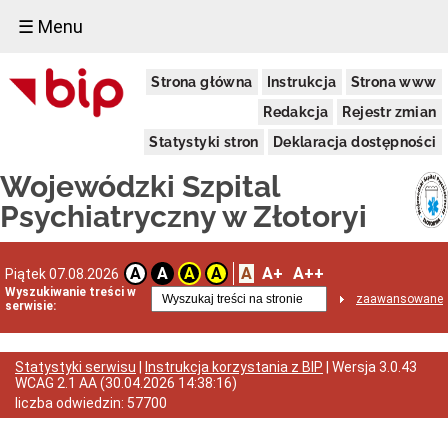
☰ Menu
PRZETARGI
Strona główna
Instrukcja
Strona www
Regulamin
udzielania
Redakcja
Rejestr zmian
zamówień
publicznych
Statystyki stron
Deklaracja dostępności
Zamówienia
Wojewódzki Szpital
w
trybie
Psychiatryczny w Złotoryi
COVID-
19
Plan
Zamówień
A
A+
A++
A
A
A
A
Piątek 07.08.2026
Publicznych
Wyszukiwanie treści w
zaawansowane
serwisie:
Dostawy
Usługi
Roboty
Statystyki serwisu
|
Instrukcja korzystania z BIP
| Wersja
3.0.43
budowlane
WCAG 2.1 AA
(
30.04.2026 14:38:16
)
Zamówienia
liczba odwiedzin:
57700
z
Wolnej
Ręki